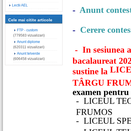
Lectii AEL
-
Anunt contest
Cele mai citite articole
-
Cerere contes
FTP - custom
(779583 vizualizari)
Anunt diplome
-
In sesiunea 
(620311 vizualizari)
Anunt telverde
bacalaureat 2020
(606458 vizualizari)
LIC
sustine la
TÂRGU FRU
examen pentru a
-
LICEUL TE
FRUMOS
-
LICEUL SP