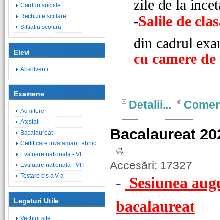
zile de la ince
Carduri sociale
Rechizite scolare
-
Salile de cla
Situatia scolara
din cadrul ex
Elevi
cu camere de 
Absolventi
Examene
Detalii...
Comen
Admitere
Atestat
Bacalaureat 20
Bacalaureat
Certificare invatamant tehnic
Evaluare nationala - VI
Accesări: 17327
Evaluare nationala - VIII
Testare cls a V-a
-
Sesiunea augu
Legaturi Utile
bacalaureat
Vechiul site