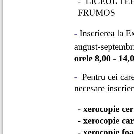
-
LICEUL TE
FRUMOS
-
Inscrierea la 
august-septembri
orele 8,00 - 14,
-
Pentru cei care
necesare inscrier
-
xerocopie cer
-
xerocopie car
-
xerocopie foa