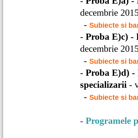
-
Proba E)a)
-
decembrie 201
-
Subiecte si b
-
Proba E)c) - 
decembrie 201
-
Subiecte si b
-
Proba E)d) - 
specializarii
- 
-
Subiecte si b
-
Programele p