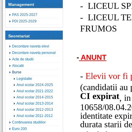
-
LICEUL S
Management
-
LICEUL T
PAS 2025-2027
PDI 2025-2029
FRUMOS
Secretariat
Decontare naveta elevi
Decontare naveta personal
-
ANUNT
Acte de studii
Alocatii
Burse
-
Elevii vor fi 
Legislatie
(candidatii au 
Anul scolar 2024-2025
Anul scolar 2021-2022
CI expirat
, i
Anul scolar 2014-2015
Anul scolar 2013-2014
10658/08.04.20
Anul scolar 2012-2013
identitate exp
Anul scolar 2011-2012
durata starii d
Continuarea studiilor
Euro 200