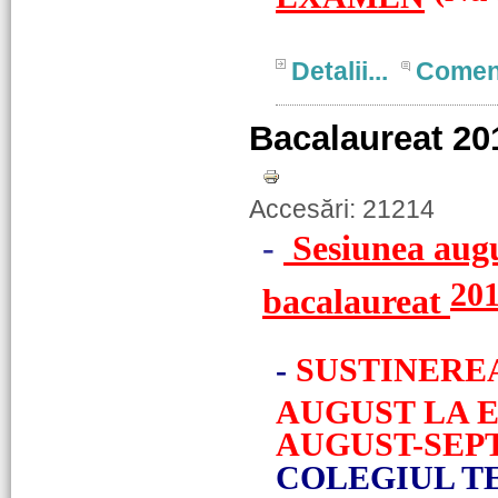
Detalii...
Comen
Bacalaureat 20
Accesări: 21214
-
Sesiunea augu
20
bacalaureat
-
SUSTINEREA
AUGUST LA 
AUGUST-SEPT
COLEGIUL T