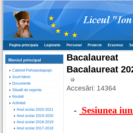
Pagina principala
Legislatie
Personal
Proiecte
Erasmus
Se
Bacalaureat
Meniul principal
Bacalaureat 20
Cabinet Psihopedagogic
Scurt Istoric
Documente
Accesări: 14364
Situatii de urgenta
Noutati
Activitati
-
Sesiunea iun
Anul scolar 2020-2021
Anul scolar 2019-2020
Anul scolar 2018-2019
Anul scolar 2017-2018