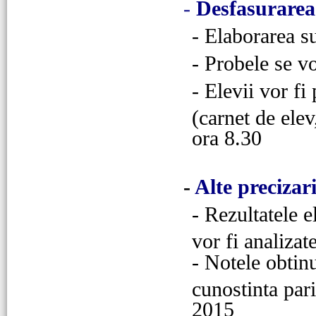
-
Desfasurarea
- Elaborarea su
- Probele se v
- Elevii vor fi
(carnet de elev
ora 8.30
-
Alte precizar
- Rezultatele e
vor fi analizat
- Notele obtinu
cunostinta pari
2015