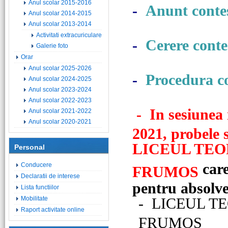
Anul scolar 2015-2016
-
Anunt contes
Anul scolar 2014-2015
Anul scolar 2013-2014
Activitati extracuriculare
-
Cerere contes
Galerie foto
Orar
Anul scolar 2025-2026
-
Procedura co
Anul scolar 2024-2025
Anul scolar 2023-2024
Anul scolar 2022-2023
-
In sesiunea 
Anul scolar 2021-2022
Anul scolar 2020-2021
2021, probele s
LICEUL TEO
Personal
car
Conducere
FRUMOS
Declaratii de interese
pentru absolve
Lista functiilor
Mobilitate
-
LICEUL T
Raport activitate online
FRUMOS