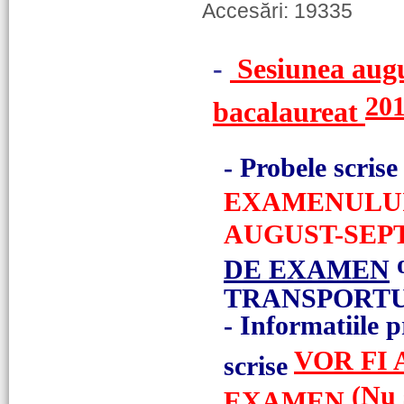
Accesări: 19335
-
Sesiunea augu
20
bacalaureat
-
Probele scrise
EXAMENULUI 
AUGUST-SEPTE
DE EXAMEN
TRANSPORTUR
-
Informatiile 
VOR FI
scrise
(Nu 
EXAMEN