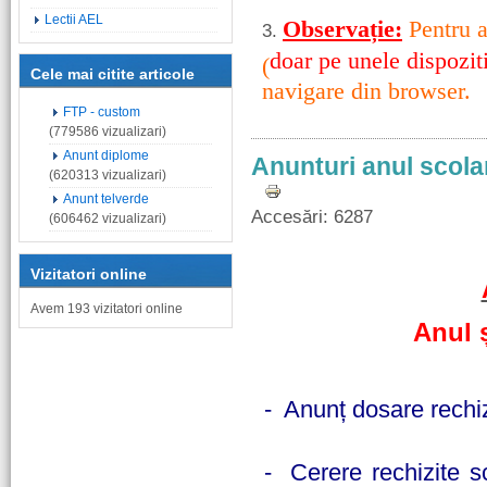
Lectii AEL
Observație:
Pentru a
3.
doar pe unele dispozit
(
Cele mai citite articole
navigare din browser.
FTP - custom
(779586 vizualizari)
Anunt diplome
Anunturi anul scola
(620313 vizualizari)
Anunt telverde
Accesări: 6287
(606462 vizualizari)
Vizitatori online
Avem 193 vizitatori online
Anul 
- Anunț dosare rechiz
- Cerere rechizite sc