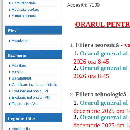
Carduri sociale
Accesări: 7139
Rechizite scolare
Situatia scolara
ORARUL PENTRU
Elevi
Absolventi
Filiera teoretică -
va
1.
1.
Orarul general al
Examene
2026 ora 8:45
Admitere
2.
Orarul general al
Atestat
2026 ora 8:45
Bacalaureat
Certificare invatamant tehnic
Evaluare nationala - VI
Filiera tehnologică 
2.
Evaluare nationala - VIII
1.
Orarul general al 
Testare cls a V-a
decembrie 2025 ora 1
2.
Orarul general al 
Legaturi Utile
decembrie 2025 ora 1
Vechiul site