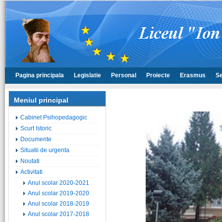
Pagina principala
Legislatie
Personal
Proiecte
Erasmus
Se
Meniul principal
Cabinet Psihopedagogic
Scurt Istoric
Documente
Situatii de urgenta
Noutati
Activitati
Anul scolar 2020-2021
Anul scolar 2019-2020
Anul scolar 2018-2019
Anul scolar 2017-2018