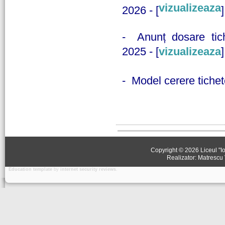
vizualizeaza
2026 - [
]
- Anunț dosare tich
2025 - [
vizualizeaza
]
- Model cerere tichet
Copyright © 2026 Liceul "Io
Realizator: Matrescu 
Education template
by
internet security reviews
.