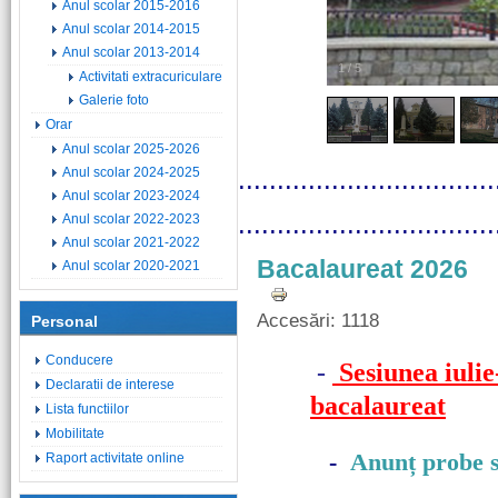
Anul scolar 2015-2016
Anul scolar 2014-2015
Anul scolar 2013-2014
1
/
5
Activitati extracuriculare
Galerie foto
Orar
Anul scolar 2025-2026
Anul scolar 2024-2025
.................................
Anul scolar 2023-2024
.................................
Anul scolar 2022-2023
Anul scolar 2021-2022
Bacalaureat 2026
Anul scolar 2020-2021
Accesări: 1118
Personal
Conducere
-
Sesiunea iuli
Declaratii de interese
bacalaureat
Lista functiilor
Mobilitate
-
Anunț probe s
Raport activitate online