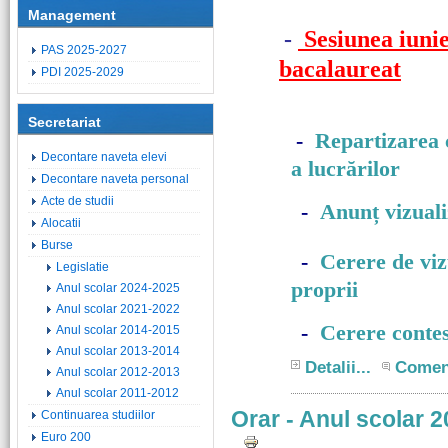
Management
-
Sesiunea iunie
PAS 2025-2027
bacalaureat
PDI 2025-2029
Secretariat
-
Repartizarea c
Decontare naveta elevi
a lucrărilor
Decontare naveta personal
Acte de studii
-
Anunț vizuali
Alocatii
Burse
-
Cerere de vizu
Legislatie
proprii
Anul scolar 2024-2025
Anul scolar 2021-2022
-
Cerere contes
Anul scolar 2014-2015
Anul scolar 2013-2014
Detalii...
Comen
Anul scolar 2012-2013
Anul scolar 2011-2012
Orar - Anul scolar 
Continuarea studiilor
Euro 200